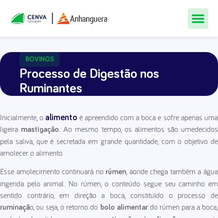
Todos Os Cur
Quem Som
Materiais Gr
Central De
BOVINOS
Processo de Digestão nos
Ruminantes
Inicialmente, o
é apreendido com a boca e sofre apenas um
alimento
ligeira
. Ao mesmo tempo, os alimentos são umedecidos
mastigação
pela saliva, que é secretada em grande quantidade, com o objetivo de
amolecer o alimento.
Esse amolecimento continuará no
, aonde chega também a águ
rúmen
ingerida pelo animal. No rúmen, o conteúdo segue seu caminho em
sentido contrário, em direção a boca, constituído o processo de
o, ou seja, o retorno do
do rúmen para a boca
ruminaçã
bolo alimentar