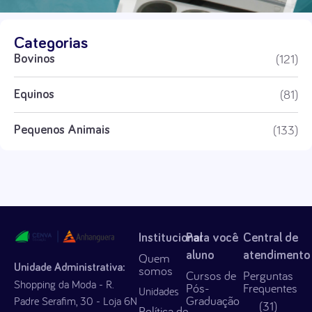
Categorias
(121)
Bovinos
(81)
Equinos
(133)
Pequenos Animais
Institucional
Para você
Central de
aluno
atendimento
Quem
Unidade Administrativa:
somos
Cursos de
Perguntas
Shopping da Moda - R.
Pós-
Frequentes
Unidades
Graduação
Padre Serafim, 30 - Loja 6N
(31)
Política de