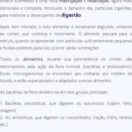
onde é submetido a uma nova
e
, agora mai
mastigação
insalivação
demorada e completa, diminuído o tamanho das partículas ingeridas,
para melhorar o desempenho da
.
digestão
Após bem triturado, o bolo alimentar é novamente deglutido, voltando
ao rúmen, que continua e movimento. O alimento passará para o
retículo, quando se apresentar com partículas suficientemente pequenas
e fluidas podendo, para isto, ocorrer várias ruminações.
Todos os
, durante sua permanência no rúmen, são
alimentos
decompostos pela ação da flora ruminal (bactérias e protozoários).
Esses microrganismos se encontram aos milhares por mililitro de
líquido, e estão especializados e adaptados a esses alimentos.
As bactérias da flora dividem-se em dois grupos principais:
1. Bactérias celulolíticas, que digerem os volumosos (capim, feno,
silagem).
2. As amilolíticas, que digerem os concentrados (ração, milho, farelos
etc.).