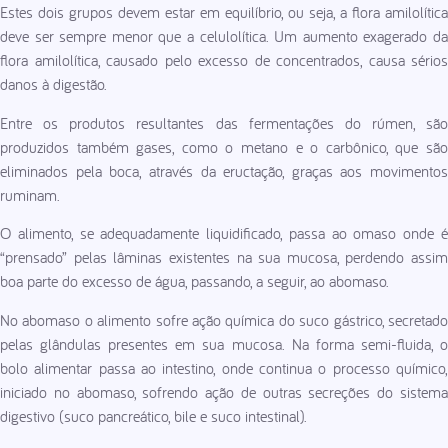
Estes dois grupos devem estar em equilíbrio, ou seja, a flora amilolítica
deve ser sempre menor que a celulolítica. Um aumento exagerado da
flora amilolítica, causado pelo excesso de concentrados, causa sérios
danos à digestão.
Entre os produtos resultantes das fermentações do rúmen, são
produzidos também gases, como o metano e o carbônico, que são
eliminados pela boca, através da eructação, graças aos movimentos
ruminam.
O alimento, se adequadamente liquidificado, passa ao omaso onde é
“prensado” pelas lâminas existentes na sua mucosa, perdendo assim
boa parte do excesso de água, passando, a seguir, ao abomaso.
No abomaso o alimento sofre ação química do suco gástrico, secretado
pelas glândulas presentes em sua mucosa. Na forma semi-fluida, o
bolo alimentar passa ao intestino, onde continua o processo químico,
iniciado no abomaso, sofrendo ação de outras secreções do sistema
digestivo (suco pancreático, bile e suco intestinal).