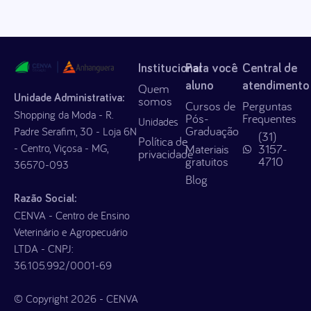
Institucional
Para você
Central de
aluno
atendimento
Quem
Unidade Administrativa:
somos
Cursos de
Perguntas
Shopping da Moda - R.
Pós-
Frequentes
Unidades
Graduação
Padre Serafim, 30 - Loja 6N
(31)
Política de
- Centro, Viçosa - MG,
Materiais
3157-
privacidade
gratuitos
4710
36570-093
Blog
Razão Social:
CENVA - Centro de Ensino
Veterinário e Agropecuário
LTDA - CNPJ:
36.105.992/0001-69
© Copyright 2026 - CENVA