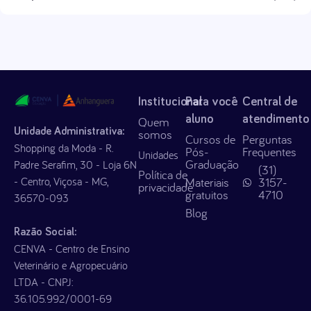
Institucional
Para você
Central de
aluno
atendimento
Quem
Unidade Administrativa:
somos
Cursos de
Perguntas
Shopping da Moda - R.
Pós-
Frequentes
Unidades
Graduação
Padre Serafim, 30 - Loja 6N
(31)
Política de
- Centro, Viçosa - MG,
Materiais
3157-
privacidade
gratuitos
4710
36570-093
Blog
Razão Social:
CENVA - Centro de Ensino
Veterinário e Agropecuário
LTDA - CNPJ:
36.105.992/0001-69