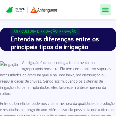
Todos Os Cur
Quem Som
Materiais Gr
Central De
AGRICULTURA E IRRIGAÇÃO
IRRIGAÇÃO
,
Entenda as diferenças entre os
principais tipos de irrigação
A irrigação é uma tecnologia fundamental na
agropecuária brasileira. Ela tem como objetivo suprir as
necessidades de áreas na qual a há uma baixa, má distribuição ou
irregularidades de chuvas. Sendo assim, quando os sistemas de
irrigação são bem implantados, eles favorecem o desempenho da
cultura.
Entre os benefícios podemos citar a melhora da qualidade da produção
e resultados ao longo do ano. Além disso, ela possibilita que a oferta de
alimentos seja regular o ano todo e, cono consequência assegura um